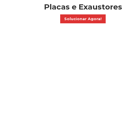
Placas e Exaustores
Solucionar Agora!
Nós vamos até ao loc
Os nossos técnicos estão prontos para se deslocar at