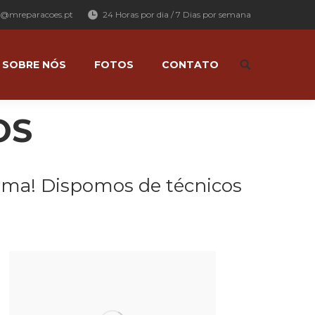
l@mreparacoes.pt
24 Horas por dia / 7 Dias por semana
SOBRE NÓS
FOTOS
CONTATO
Search:
OS
lema! Dispomos de técnicos